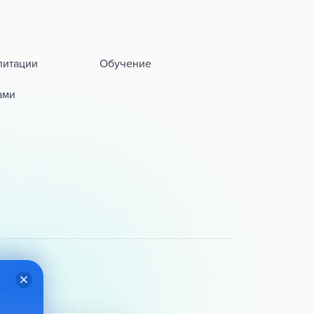
литации
Обучение
ами