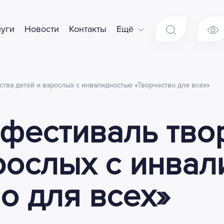
луги
Новости
Контакты
Ещё
ства детей и взрослых с инвалидностью «Творчество для всех»
 фестиваль тво
рослых с инва
о для всех»