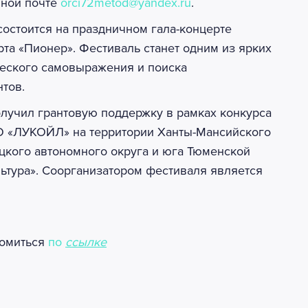
нной почте
orci72metod@yandex.ru
.
состоится на праздничном гала-концерте
рта «Пионер». Фестиваль станет одним из ярких
ческого самовыражения и поиска
тов.
олучил грантовую поддержку в рамках конкурса
О «ЛУКОЙЛ» на территории Ханты-Мансийского
цкого автономного округа и юга Тюменской
льтура». Соорганизатором фестиваля является
комиться
по
ссылке