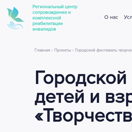
Региональный центр
сопровождения и
О нас
Ус
комплексной
реабилитации
инвалидов
›
›
Главная
Проекты
Городской фестиваль творче
Городской
детей и вз
«Творчеств