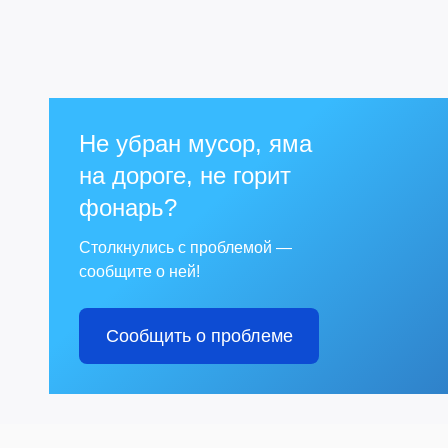
Не убран мусор, яма
на дороге, не горит
фонарь?
Столкнулись с проблемой —
сообщите о ней!
Сообщить о проблеме