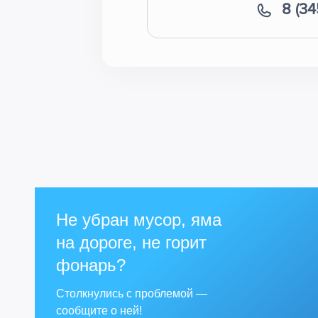
8 (34
Не убран мусор, яма
на дороге, не горит
фонарь?
Столкнулись с проблемой —
сообщите о ней!