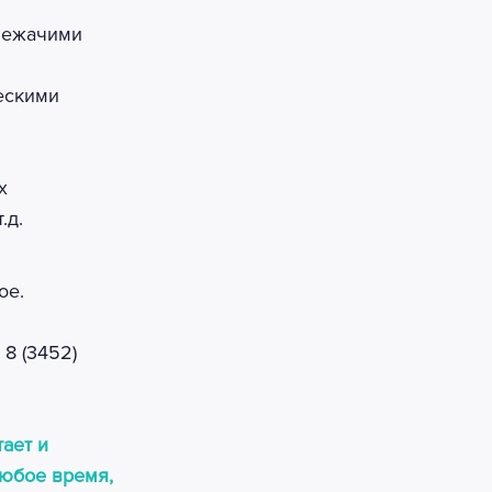
 лежачими
ескими
х
.д.
ое.
8 (3452)
ает и
любое время,