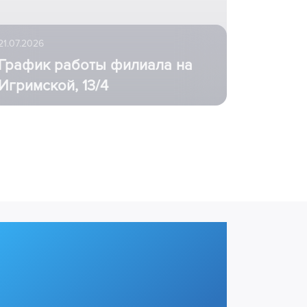
21.07.2026
График работы филиала на
Игримской, 13/4