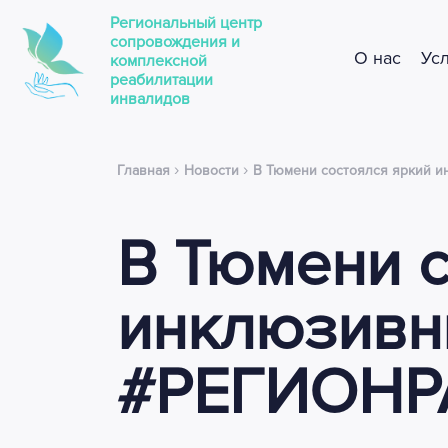
Региональный центр
сопровождения и
О нас
Ус
комплексной
реабилитации
инвалидов
›
›
Главная
Новости
В Тюмени состоялся яркий
В Тюмени с
инклюзивн
#РЕГИОН