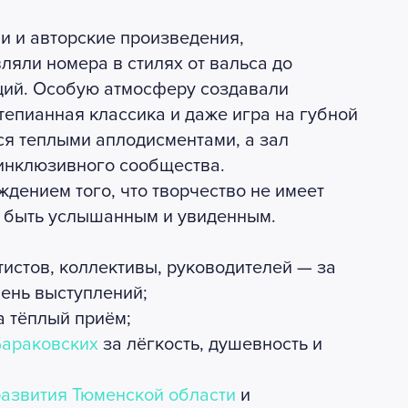
и и авторские произведения,
ляли номера в стилях от вальса до
ций. Особую атмосферу создавали
тепианная классика и даже игра на губной
я теплыми аплодисментами, а зал
инклюзивного сообщества.
дением того, что творчество не имеет
ть быть услышанным и увиденным.
тистов, коллективы, руководителей — за
ень выступлений;
 тёплый приём;
Бараковских
за лёгкость, душевность и
азвития Тюменской области
и