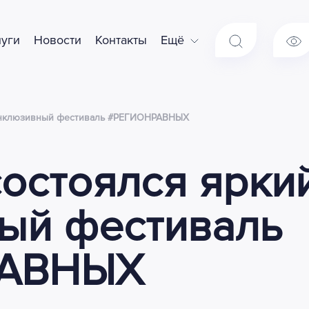
луги
Новости
Контакты
Ещё
 инклюзивный фестиваль #РЕГИОНРАВНЫХ
остоялся ярки
ый фестиваль
РАВНЫХ