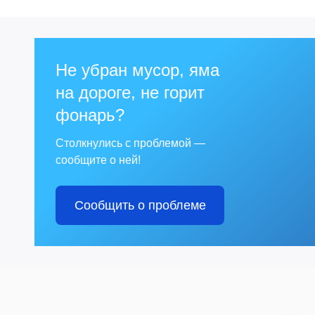
Не убран мусор, яма
на дороге, не горит
фонарь?
Столкнулись с проблемой —
сообщите о ней!
Сообщить о проблеме