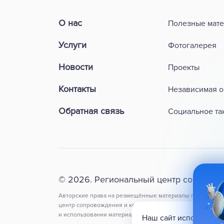
О нас
Полезные мат
Услуги
Фотогалерея
Новости
Проекты
Контакты
Независимая о
Обратная связь
Социальное та
© 2026. Региональный центр сопровож
Авторские права на резмещённые материалы принадлеж
центр сопровождения и комплексной реабилитации инва
и использовании материалов сайта ссылка на оригинал об
Наш сайт использует 