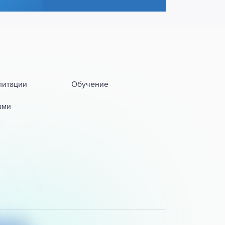
литации
Обучение
ами