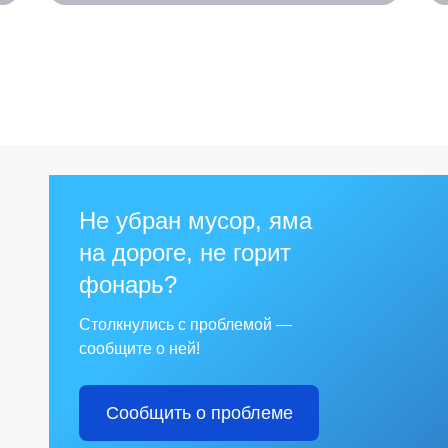
Не убран мусор, яма
на дороге, не горит
фонарь?
Столкнулись с проблемой —
сообщите о ней!
Сообщить о проблеме