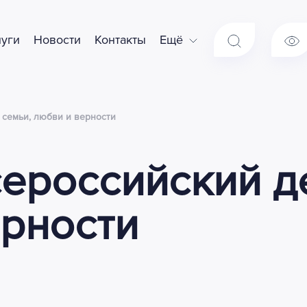
луги
Новости
Контакты
Ещё
 семьи, любви и верности
сероссийский д
ерности