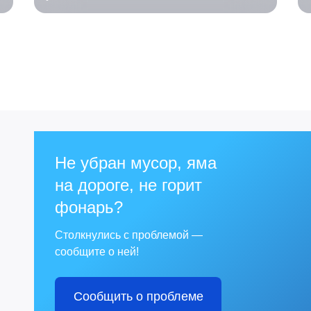
Не убран мусор, яма
на дороге, не горит
фонарь?
Столкнулись с проблемой —
сообщите о ней!
Сообщить о проблеме