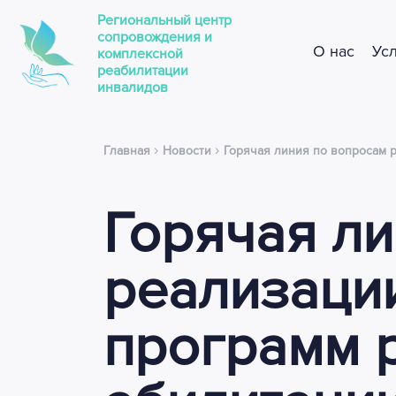
Региональный центр
сопровождения и
О нас
Ус
комплексной
реабилитации
инвалидов
›
›
Главная
Новости
Горячая линия по вопросам 
Горячая ли
реализаци
программ 