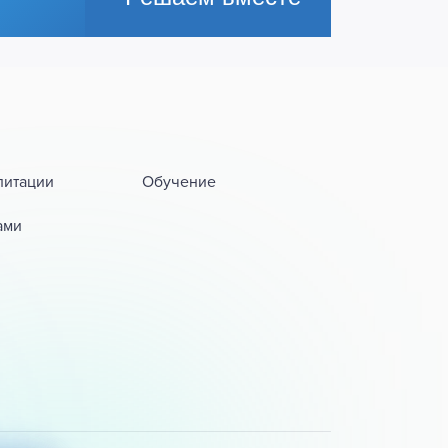
литации
Обучение
ами