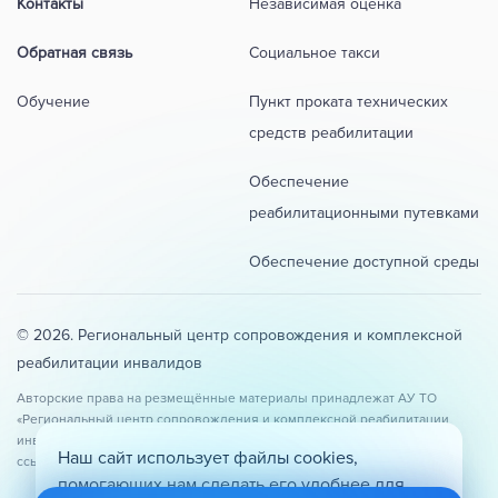
Контакты
Независимая оценка
Обратная связь
Социальное такси
Обучение
Пункт проката технических
средств реабилитации
Обеспечение
реабилитационными путевками
Обеспечение доступной среды
© 2026. Региональный центр сопровождения и комплексной
реабилитации инвалидов
Авторские права на резмещённые материалы принадлежат АУ ТО
«Региональный центр сопровождения и комплексной реабилитации
инвалидов». При копировании и использовании материалов сайта
Наш сайт использует файлы cookies,
ссылка на оригинал обязательна.
помогающих нам сделать его удобнее для