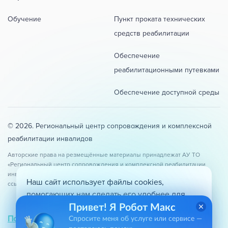
Обучение
Пункт проката технических
средств реабилитации
Обеспечение
реабилитационными путевками
Обеспечение доступной среды
© 2026. Региональный центр сопровождения и комплексной
реабилитации инвалидов
Авторские права на резмещённые материалы принадлежат АУ ТО
«Региональный центр сопровождения и комплексной реабилитации
инвалидов». При копировании и использовании материалов сайта
Наш сайт использует файлы cookies,
ссылка на оригинал обязательна.
помогающих нам сделать его удобнее для
вас. Продолжая использовать сайт, вы даете
Привет! Я Робот Макс
Политика конфиденциальности
Карта сайта
согласие на обработку персональных данных.
Спросите меня об услуге или сервисе —