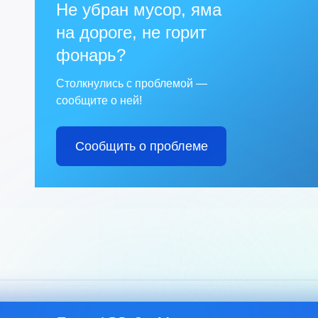
Не убран мусор, яма
на дороге, не горит
фонарь?
Столкнулись с проблемой —
сообщите о ней!
Сообщить о проблеме