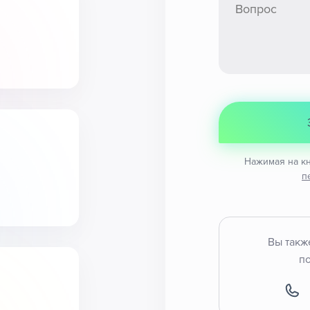
Нажимая на кн
п
Вы также
по